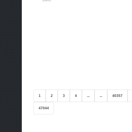
1
2
3
4
...
...
40357
47044