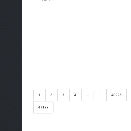
1
2
3
4
...
...
40226
47177