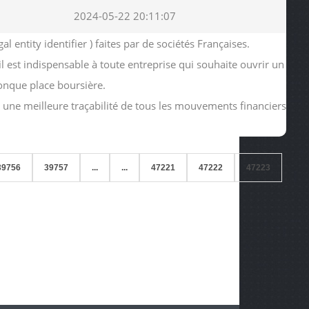
2024-05-22 20:11:07
ntity identifier ) faites par de sociétés Françaises.
 il est indispensable à toute entreprise qui souhaite ouvrir un
onque place boursière.
ir une meilleure traçabilité de tous les mouvements financiers
39756
39757
...
...
47221
47222
47223