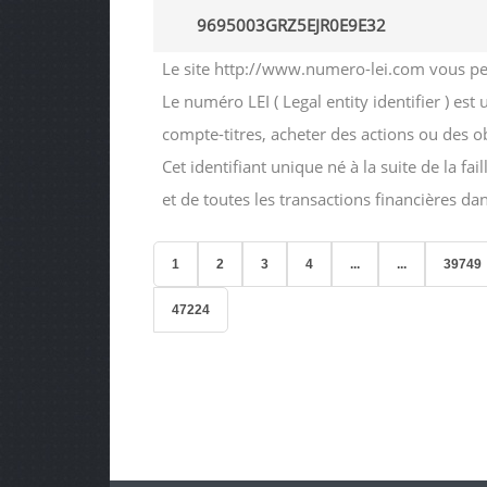
9695003GRZ5EJR0E9E32
Le site http://www.numero-lei.com vous perm
Le numéro LEI ( Legal entity identifier ) est
compte-titres, acheter des actions ou des 
Cet identifiant unique né à la suite de la f
et de toutes les transactions financières d
1
2
3
4
...
...
39749
47224