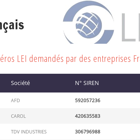
nçais
méros LEI demandés par des entreprises F
Société
N° SIREN
AFD
592057236
CAROL
420635583
TDV INDUSTRIES
306796988