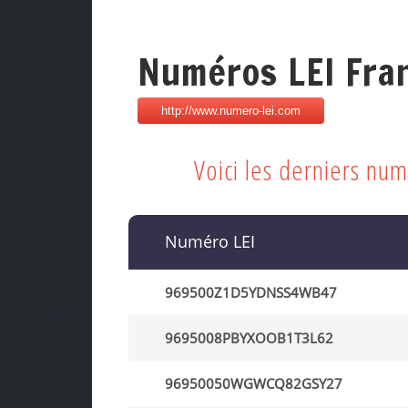
Numéros LEI Fra
Voici les derniers nu
Numéro LEI
969500Z1D5YDNSS4WB47
9695008PBYXOOB1T3L62
96950050WGWCQ82GSY27