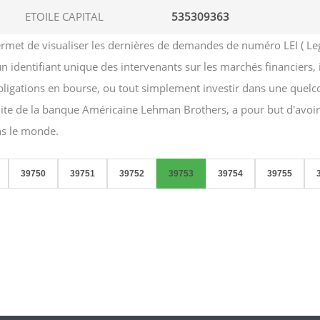
ETOILE CAPITAL
535309363
et de visualiser les dernières de demandes de numéro LEI ( Legal e
 un identifiant unique des intervenants sur les marchés financiers,
obligations en bourse, ou tout simplement investir dans une quelc
aillite de la banque Américaine Lehman Brothers, a pour but d'avo
ans le monde.
39750
39751
39752
39753
39754
39755