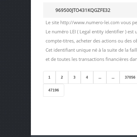
969500JTO431KQGZFE32
Le site http://www.numero-lei.com vous perm
Le numéro LEI ( Legal entity identifier ) est
compte-titres, acheter des actions ou des 
Cet identifiant unique né à la suite de la f
et de toutes les transactions financières d
1
2
3
4
...
...
37056
47196