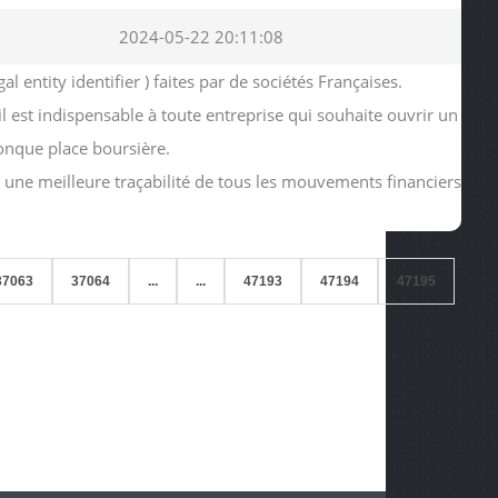
2024-05-22 20:11:08
ntity identifier ) faites par de sociétés Françaises.
 il est indispensable à toute entreprise qui souhaite ouvrir un
onque place boursière.
ir une meilleure traçabilité de tous les mouvements financiers
37063
37064
...
...
47193
47194
47195