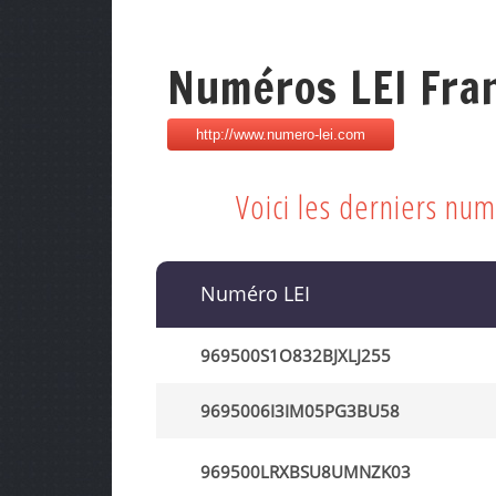
Numéros LEI Fra
Voici les derniers nu
Numéro LEI
969500S1O832BJXLJ255
9695006I3IM05PG3BU58
969500LRXBSU8UMNZK03