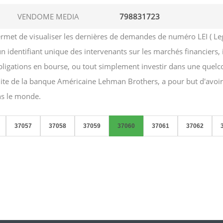
VENDOME MEDIA
798831723
et de visualiser les dernières de demandes de numéro LEI ( Legal e
 un identifiant unique des intervenants sur les marchés financiers,
obligations en bourse, ou tout simplement investir dans une quelc
aillite de la banque Américaine Lehman Brothers, a pour but d'avo
ans le monde.
37057
37058
37059
37060
37061
37062