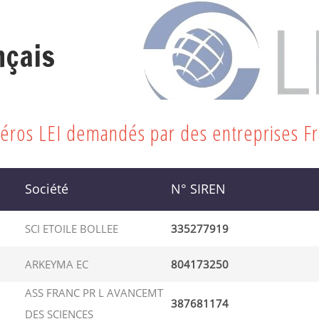
nçais
méros LEI demandés par des entreprises F
Société
N° SIREN
SCI ETOILE BOLLEE
335277919
ARKEYMA EC
804173250
ASS FRANC PR L AVANCEMT
387681174
DES SCIENCES