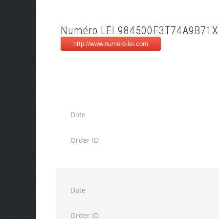
Numéro LEI 984500F3T74A9B71