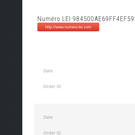
Numéro LEI 984500AE69FF4EF59