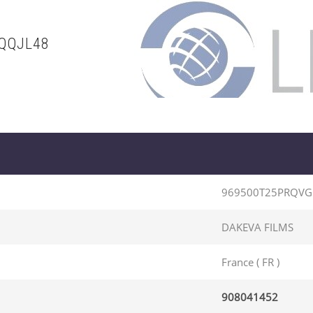
QQJL48
969500T25PRQVG
DAKEVA FILMS
France ( FR )
908041452