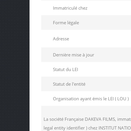
Immatriculé chez
Forme légale
Adresse
Dernière mise à jour
Statut du LEI
Statut de l'entité
Organisation ayant émis le LEI ( LOU )
La société Française DAKEVA FILMS, immatr
legal entity identifier ) chez INSTITUT 