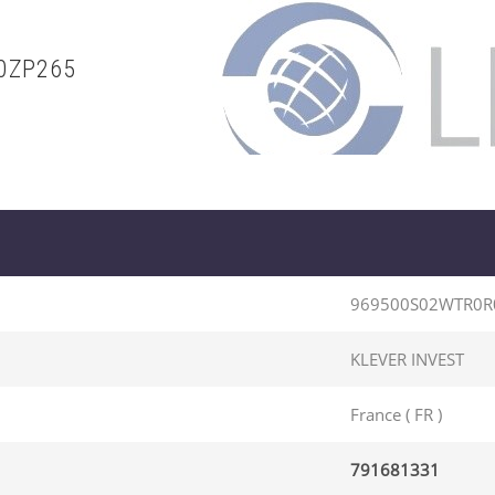
0ZP265
969500S02WTR0R
KLEVER INVEST
France ( FR )
791681331