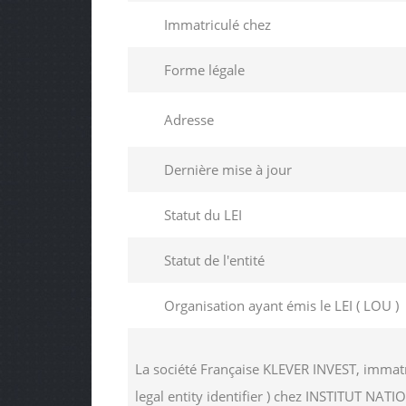
Immatriculé chez
Forme légale
Adresse
Dernière mise à jour
Statut du LEI
Statut de l'entité
Organisation ayant émis le LEI ( LOU )
La société Française KLEVER INVEST, immatr
legal entity identifier ) chez INSTITUT 