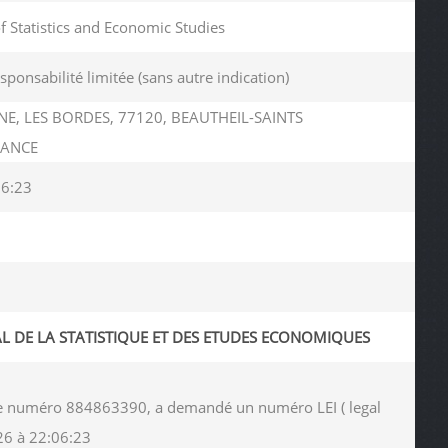
of Statistics and Economic Studies
esponsabilité limitée (sans autre indication)
INE, LES BORDES, 77120, BEAUTHEIL-SAINTS
RANCE
06:23
AL DE LA STATISTIQUE ET DES ETUDES ECONOMIQUES
s le numéro 884863390, a demandé un numéro LEI ( legal
26 à 22:06:23