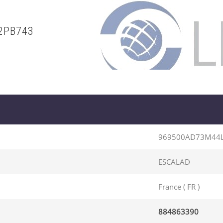
2PB743
969500AD73M44
ESCALAD
France ( FR )
884863390