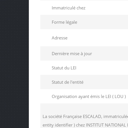
Immatriculé chez
Forme légale
Adresse
Dernière mise à jour
Statut du LEI
Statut de l'entité
Organisation ayant émis le LEI ( LOU )
La société Française ESCALAD, immatriculéé
entity identifier ) chez INSTITUT NATIO