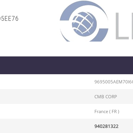
O5EE76
9695005AEM70I6
CMB CORP
France ( FR )
940281322