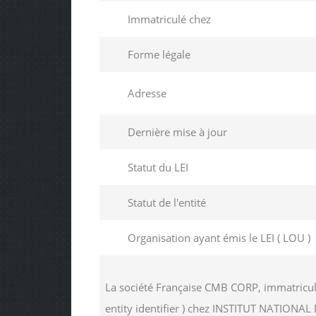
Immatriculé chez
Forme légale
Adresse
Dernière mise à jour
Statut du LEI
Statut de l'entité
Organisation ayant émis le LEI ( LOU )
La société Française CMB CORP, immatricul
entity identifier ) chez INSTITUT NATIO