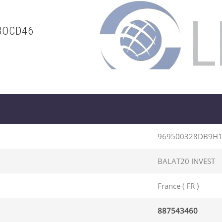
BOCD46
969500328DB9H
BALAT20 INVEST
France ( FR )
887543460