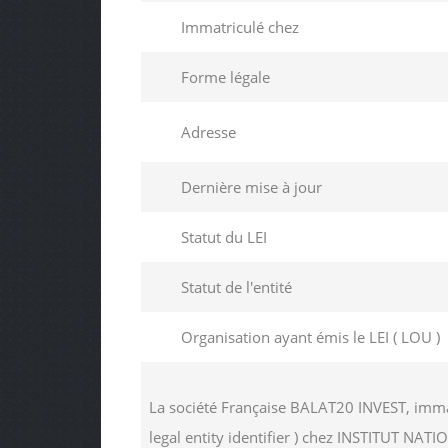
Immatriculé chez
Forme légale
Adresse
Dernière mise à jour
Statut du LEI
Statut de l'entité
Organisation ayant émis le LEI ( LOU )
La société Française BALAT20 INVEST, imma
legal entity identifier ) chez INSTITUT 