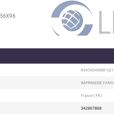
156X96
8945004IWBF1JE
IMPRIMERIE FARAI
France ( FR )
342867868