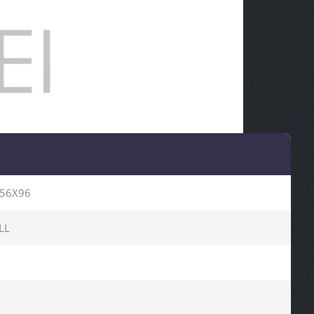
156X96
LL