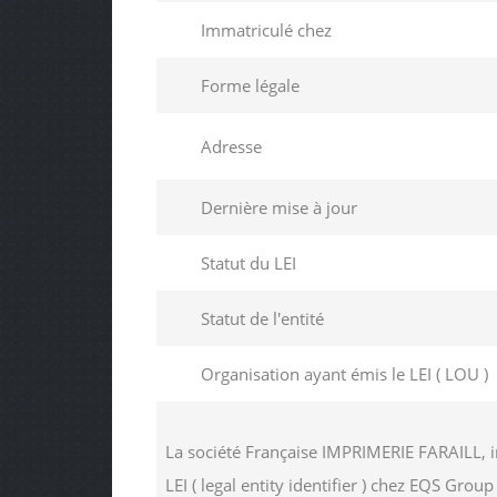
Immatriculé chez
Forme légale
Adresse
Dernière mise à jour
Statut du LEI
Statut de l'entité
Organisation ayant émis le LEI ( LOU )
La société Française IMPRIMERIE FARAILL, 
LEI ( legal entity identifier ) chez EQS Gro