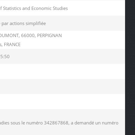
of Statistics and Economic Studies
 par actions simplifiée
DUMONT, 66000, PERPIGNAN
es, FRANCE
15:50
c Studies sous le numéro 342867868, a demandé un numéro