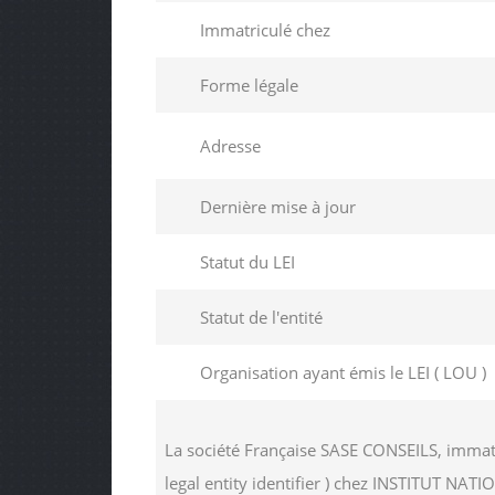
Immatriculé chez
Forme légale
Adresse
Dernière mise à jour
Statut du LEI
Statut de l'entité
Organisation ayant émis le LEI ( LOU )
La société Française SASE CONSEILS, immat
legal entity identifier ) chez INSTITUT 