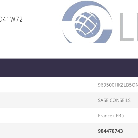
ND41W72
969500HKZLB5Q
SASE CONSEILS
France ( FR )
984478743